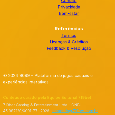
Contato
Privacidade
Bem-estar
Referências
Termos
Licenças & Créditos
Feedback & Resolução
© 2024 9099 – Plataforma de jogos casuais e
experiências interativas.
Conteúdo curado pela Equipe Editorial 719bet
719bet Gaming & Entertainment Ltda. · CNPJ
45.987.120/0001-77 · 2026 ·
conteudo@719bet.com.br