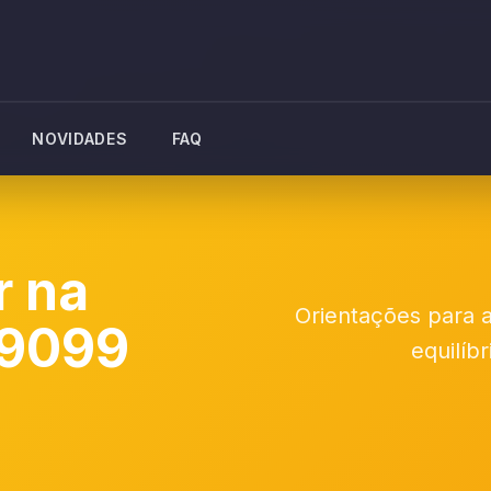
NOVIDADES
FAQ
r na
Orientações para a
 9099
equilíb