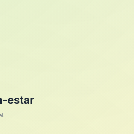
m-estar
l.