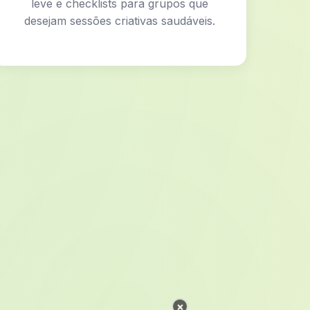
leve e checklists para grupos que
desejam sessões criativas saudáveis.