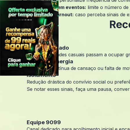
Notificações:
personalize frequência de convit
×
Participação em eventos:
limite o número de
Suporte ao burnout:
caso perceba sinais de e
Rec
Uso prolongado
Quando atividades casuais passam a ocupar gr
Queda de energia
Sensação contínua de cansaço ou falta de mo
Isolamento
Redução drástica do convívio social ou preferê
Se notar esses sinais, faça uma pausa, conver
Equipe 9099
Canal dedicado para acolhimento inicial e enc