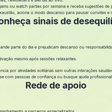
es, newsletters e alertas ao vivo.
 jams ou watch parties por semana e receba sugestões de 
xaustão, acione o modo descanso para pausar convites e 
onheça sinais de desequilí
ande parte do dia e prejudicam descanso ou responsabilid
tivação mesmo após sessões relaxantes.
ncia por atividades solitárias sem outras interações saudáv
se com pessoas de confiança ou busque ajuda profissional.
Rede de apoio
aminhamento a parceiros especializados.